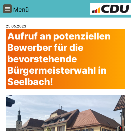
Menü
25.06.2023
Aufruf an potenziellen
Bewerber für die
bevorstehende
Bürgermeisterwahl in
Seelbach!